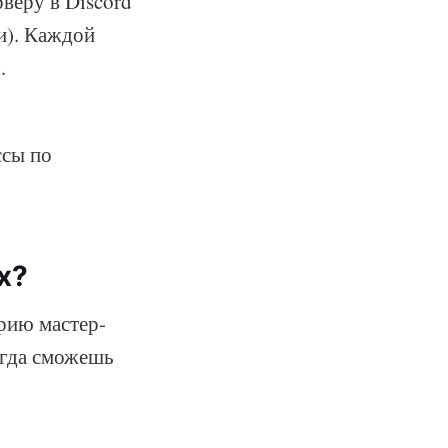
веру в Discord
и). Каждой
.
ссы по
х?
ерию мастер-
егда сможешь