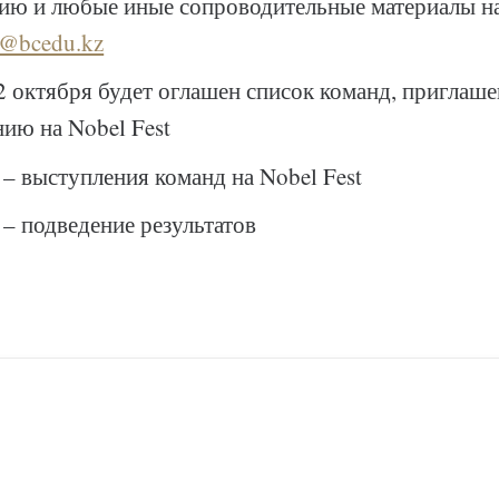
цию и любые иные сопроводительные материалы н
n@bcedu.kz
2 октября будет оглашен список команд, приглаш
ию на Nobel Fest
 – выступления команд на Nobel Fest
 – подведение результатов
ОФ Beyond Curriculum
лицензированы под
CC BY-NC-SA 4.0