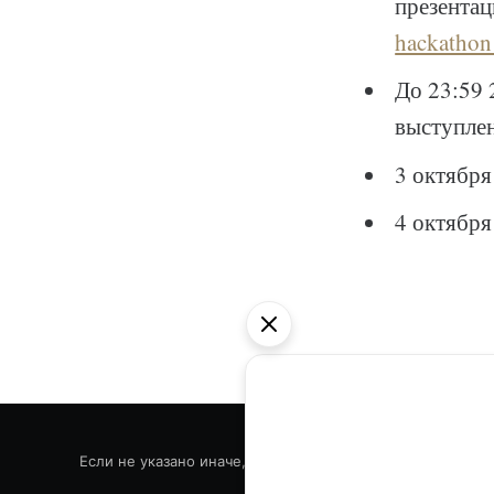
презента
hackatho
До 23:59 
выступлен
3 октября
4 октября
Если не указано иначе, все текстовые материалы блога