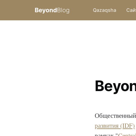
Qazaqsha
Сай
Beyo
Общественный 
развития (IDF)
рамках "
Centra