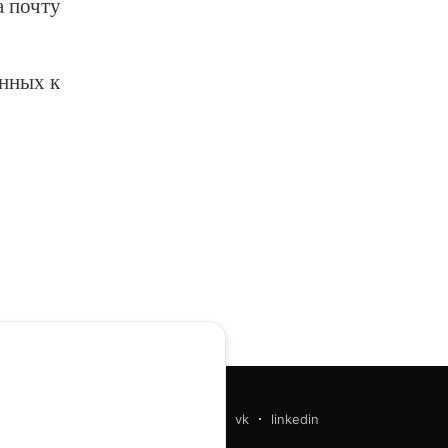
а почту
енных к
telegram
instagram
youtube
vk
linkedin
facebook
search