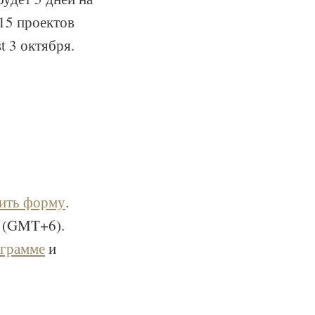
-15 проектов
t 3 октября.
ить форму
.
ы (GMT+6).
еграмме
и