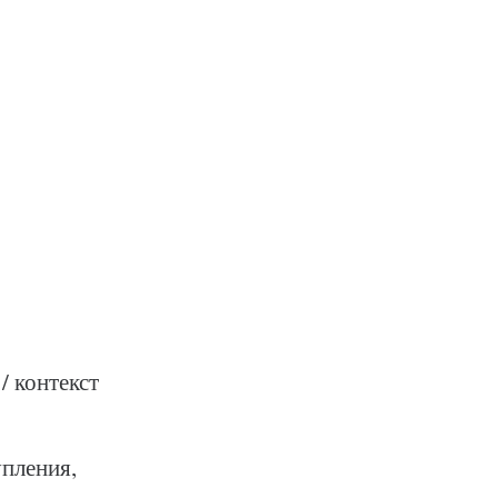
/ контекст
упления,