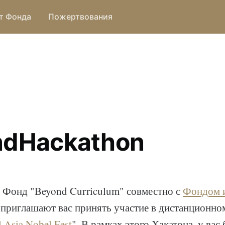
т Фонда
Пожертвования
ndHackathon
Фонд "Beyond Curriculum" совместно с
Фондом 
приглашают вас принять участие в дистанционно
l Asia Nobel Fest
". В рамках этого Хакатона, у вас 