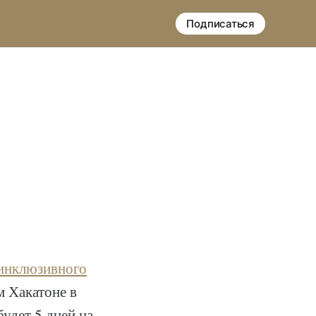
Подписаться
инклюзивного
м Хакатоне в
будет 5 дней на