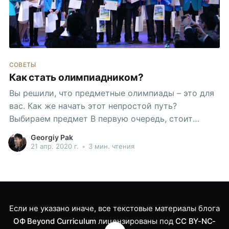
СОВЕТЫ
Как стать олимпиадником?
Вы решили, что предметные олимпиады – это для
вас. Как же начать этот непростой путь?
Выбираем предмет В первую очередь, стоит
определиться с предметом. Скорее всего, вы уже
Georgiy Pak
это сделали. Если нет, то позвольте помочь. *
21 апр. 2020 г.
•
3 мин. чтения
Почему математика? * Почему физика? * Почему
химия? * Почему биология? * Почему география?
Самое главное при выборе своего предмета
Если не указано иначе, все текстовые материалы блога
ОФ Beyond Curriculum
лицензированы под
CC BY-NC-