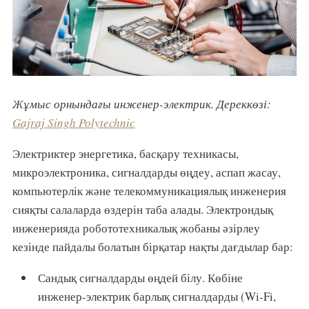
Жұмыс орнындағы инженер-электрик. Дереккөзі:
Gajraj Singh Polytechnic
Электриктер энергетика, басқару техникасы,
микроэлектроника, сигналдарды өңдеу, аспап жасау,
компьютерлік және телекоммуникациялық инженерия
сияқты салаларда өздерін таба алады. Электрондық
инженерияда робототехникалық жобаны әзірлеу
кезінде пайдалы болатын бірқатар нақты дағдылар бар:
Сандық сигналдарды өңдей білу. Көбіне
инженер-электрик барлық сигналдарды (Wi-Fi,