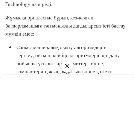
Technology да кіреді.
Жұмысқа орналаспас бұрын, кез-келген
бағдарламашыға тән маңызды дағдыларсыз істі бастау
мүмкін емес:
Сәйкес машиналық оқыту алгоритмдерін
зерттеу, өйткені кейбір алгоритмдерді қолдану
бойынша ұсыныстар мәліметтер типіне,
компьютердің жылдамдығына және қажетті
нәтижелерге байланысты.
Машиналық оқыту қосымшаларын әзірлеу.
Техникалық тапсырмалар негізінде жасанды
интеллект инженері деректерді тиімді
пайдаланады және пайдаланушыларға
машиналық оқыту моделін ұсынады.
Инженер-электриктер және робототехника