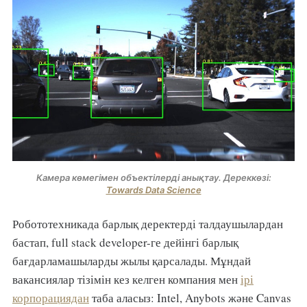
Камера көмегімен объектілерді анықтау. Дереккөзі:
Towards Data Science
Робототехникада барлық деректерді талдаушылардан
бастап, full stack developer-ге дейінгі барлық
бағдарламашыларды жылы қарсалады. Мұндай
вакансиялар тізімін кез келген компания мен
ірі
корпорациядан
таба аласыз: Intel, Anybots және Canvas