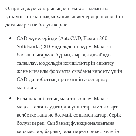
Олардың жұмыстарының кең мақсаттылығына
қарамастан, барлық механик-инженерлер белгілі бір
дағдыларға ие болуы керек:
360
CAD жүйелерінде (AutoCAD, Fusion
,
360
3
Solidworks)
D модельдерін құру. Макетті
3
басып шығармас бұрын, сыртқы дизайнды
талқылау, модельдің кемшіліктерін анықтау
және ыңғайлы форматта сызбаны көрсету үшін
CAD-да роботтың прототипін жоспарлау
маңызды.
Болашақ роботтың макетін жасау. Макет
мақсатталған аудитория үшін тартымды сырт
келбетке ғана ие болмай, сонымен қатар, берік
болуы керек. Сызбаның функционалдығына
қарамастан, барлық талаптарға сәйкес келетін