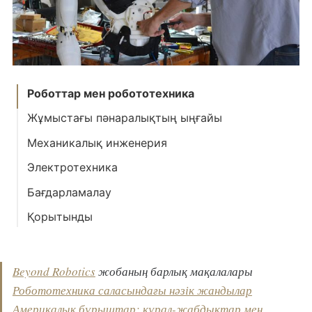
Роботтар мен робототехника
Жұмыстағы пәнаралықтың ыңғайы
Механикалық инженерия
Электротехника
Бағдарламалау
Қорытынды
Beyond Robotics
жобаның барлық мақалалары
Робототехника саласындағы нәзік жандылар
Америкалық бұрыштар: құрал-жабдықтар мен