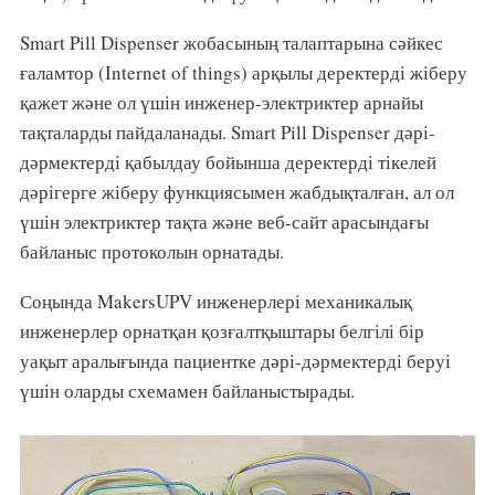
Smart Pill Dispenser жобасының талаптарына сәйкес
ғаламтор (Internet of things) арқылы деректерді жіберу
қажет және ол үшін инженер-электриктер арнайы
тақталарды пайдаланады. Smart Pill Dispenser дәрі-
дәрмектерді қабылдау бойынша деректерді тікелей
дәрігерге жіберу функциясымен жабдықталған, ал ол
үшін электриктер тақта және веб-сайт арасындағы
байланыс протоколын орнатады.
Соңында MakersUPV инженерлері механикалық
инженерлер орнатқан қозғалтқыштары белгілі бір
уақыт аралығында пациентке дәрі-дәрмектерді беруі
үшін оларды схемамен байланыстырады.