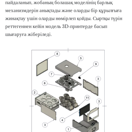
пайдаланып, жобаның болашақ моделінің барлық
механизмдерін анықтады және оларды бір құрылғыға
жинақтау үшін оларды нөмірлеп қойды. Сыртқы түрін
3
реттегеннен кейін модель
D-принтерде басып
3
шығаруға жіберіледі.