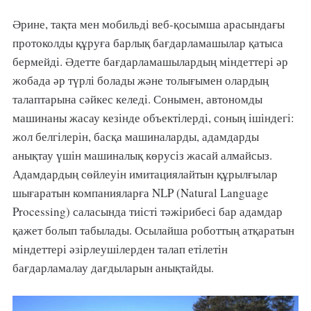
Әрине, тақта мен мобильді веб-қосымша арасындағы
протоколды құруға барлық бағдарламашылар қатыса
бермейді. Әдетте бағдарламашылардың міндеттері әр
жобада әр түрлі болады және толығымен олардың
талаптарына сәйкес келеді. Сонымен, автономды
машинаны жасау кезінде объектілерді, соның ішіндегі:
жол белгілерін, басқа машиналарды, адамдарды
анықтау үшін машиналық көрусіз жасай алмайсыз.
Адамдардың сөйлеуін имитациялайтын құрылғылар
шығаратын компанияларға NLP (Natural Language
Processing) саласында тиісті тәжірибесі бар адамдар
қажет болып табылады. Осылайша роботтың атқаратын
міндеттері әзірлеушілерден талап етілетін
бағдарламалау дағдыларын анықтайды.