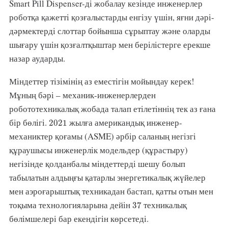
Smart Pill Dispenser-ді жобалау кезінде инженерлер
роботқа қажетті қозғалыстарды енгізу үшін, яғни дәрі-
дәрмектерді слоттар бойынша сұрыптау және оларды
шығару үшін қозғалтқыштар мен берілістерге ерекше
назар аударды.
Міндеттер тізімінің аз еместігін мойындау керек!
Мұның бәрі – механик-инженерлерден
робототехникалық жобада талап етілетіннің тек аз ғана
2021
бір бөлігі.
жылға американдық инженер-
2021
механиктер қоғамы (ASME) әрбір саланың негізгі
құраушысы инженерлік модельдер (құрастыру)
негізінде қолданбалы міндеттерді шешу болып
табылатын алдыңғы қатарлы энергетикалық жүйелер
мен аэроғарыштық техникадан бастап, қатты отын мен
37
тоқыма технологияларына дейін
техникалық
37
бөлімшелері бар екендігін көрсетеді.