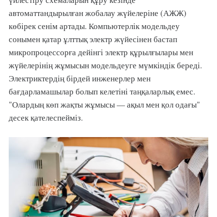
автоматтандырылған жобалау жүйелеріне (АЖЖ)
көбірек сенім артады. Компьютерлік модельдеу
сонымен қатар ұлттық электр жүйесінен бастап
микропроцессорға дейінгі электр құрылғылары мен
жүйелерінің жұмысын модельдеуге мүмкіндік береді.
Электриктердің бірдей инженерлер мен
бағдарламашылар болып келетіні таңқаларлық емес.
"Олардың көп жақты жұмысы — ақыл мен қол одағы"
десек қателеспейміз.