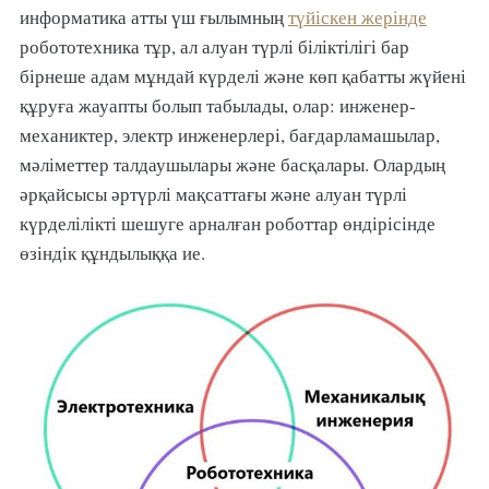
информатика атты үш ғылымның
түйіскен жерінде
робототехника тұр, ал алуан түрлі біліктілігі бар
бірнеше адам мұндай күрделі және көп қабатты жүйені
құруға жауапты болып табылады, олар: инженер-
механиктер, электр инженерлері, бағдарламашылар,
мәліметтер талдаушылары және басқалары. Олардың
әрқайсысы әртүрлі мақсаттағы және алуан түрлі
күрделілікті шешуге арналған роботтар өндірісінде
өзіндік құндылыққа ие.