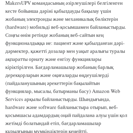
MakersUPV командасының әзірлеушілері белгіленген
кесте бойынша дәріні қабылдауды бақылау үшін
жобаның электронды және механикалық бөліктерін
(hardware) мобильді веб-қосымшамен байланыстырды.
Соңғы өнім ретінде жобаның веб-сайтын кең
функционалдыққа ие: пациент және қабылданған дәрі-
дәрмектер, қажетті дозалар мен уақыт аралығы туралы
ақпаратты орнату және енгізу функциялары
кіріктірілген. Бағдарламашылар жобаның барлық
дерекқорларын және оқиғаларды өңдеушілерді
(пайдаланушының әрекеттерін бақылайтын
функциялар, мысалы, батырманы басу) Amazon Web
Services арқылы байланыстырды. Шындығында,
hardware және software байланыстыра отырып, веб-
қосымшасы адамдардың оңай пайдалана алуы үшін қол
жетімді болатындай етіп, бағдарламашылар
құрылғының мүмкіндіктерін кеңейтті.