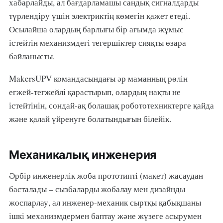
хабарлайды, ал бағдарламашы сандық сигналдарды
түрлендіру үшін электриктің көмегін қажет етеді.
Осылайша олардың барлығы бір ағымда жұмыс
істейтін механизмдегі тегершіктер сияқты өзара
байланысты.
MakersUPV командасындағы әр маманның рөлін
егжей-тегжейлі қарастырып, олардың нақты не
істейтінін, сондай-ақ болашақ робототехниктерге қайда
және қалай үйренуге болатындығын білейік.
Механикалық инженерия
Әрбір инженерлік жоба прототипті (макет) жасаудан
басталады – сызбаларды жобалау мен дизайнды
жоспарлау, ал инженер-механик сыртқы қабықшаны
ішкі механизмдермен баптау және жүзеге асырумен