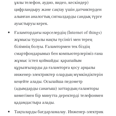
ұялы телефон, аудио, видео, кескіндер)
цифрландыру және сақтау үшін датчиктерден
алынған аналогтық сигналдарды сандық түрге
ауыстыруы керек.
Ғаламтордағы нәрселердің (Internet of things)
жұмысы туралы нақты түсінігі мен терең
білімнің болуы. Ғаламтормен тек біздің
смартфондарымыз бен компьютерлеріміз ғана
жұмыс істеп қоймайды: қарапайым
құрылғыларды да ғаламторға қосу арқылы
инженер-электриктер олардың мүмкіндіктерін
кеңейте алады. Осылайша педометр
(адымдарды санағыш) заттардың ғаламторы
көмегімен бір минутта деректерді телефонмен
қадамдастыра алады.
Тақталарды бағдарламалау. Инженер-электрик