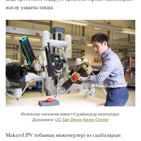
жасау уақыты таяды.
Инженер-механик макетті дайындау кезеңінде.
Дереккөзі:
UC San Diego News Center
MakersUPV тобының инженерлері өз сызбаларын