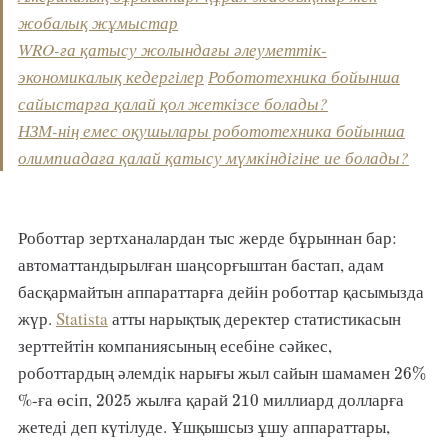
жобалық жұмыстар
WRO-ға қатысу жолындағы әлеуметтік-
экономикалық кедергілер
Робототехника бойынша
сайыстарға қалай қол жеткізсе болады?
НЗМ-нің емес оқушылары робототехника бойынша
олимпиадаға қалай қатысу мүмкіндігіне ие болады?
Роботтар зертханалардан тыс жерде бұрыннан бар:
автоматтандырылған шаңсорғыштан бастап, адам
басқармайтын аппараттарға дейін роботтар қасымызда
жүр.
Statista
атты нарықтық деректер статистикасын
зерттейтін компаниясының есебіне сәйкес,
26
%
роботтардың әлемдік нарығы жыл сайын шамамен
26
%
2025
210
%-ға өсіп,
жылға қарай
миллиард долларға
2025
210
жетеді деп күтілуде. Ұшқышсыз ұшу аппараттары,