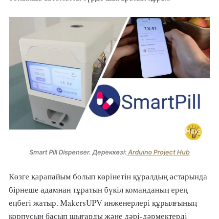
Smart Pill Dispenser. Дереккөзі:
Arduino Project Hub
Көзге қарапайым болып көрінетін құралдың астарында
бірнеше адамнан тұратын бүкіл команданың ерең
еңбегі жатыр. MakersUPV инженерлері құрылғының
корпусын басып шығарды және дәрі-дәрмектерді