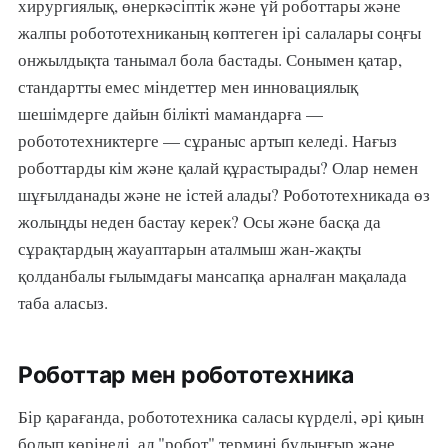
хирургиялық, өнеркәсіптік және үй роботтары және
жалпы робототехниканың көптеген ірі салалары соңғы
онжылдықта танымал бола бастады. Сонымен қатар,
стандартты емес міндеттер мен инновациялық
шешімдерге дайын білікті мамандарға —
робототехниктерге — сұраныс артып келеді. Нағыз
роботтарды кім және қалай құрастырады? Олар немен
шұғылданады және не істей алады? Робототехникада өз
жолыңды неден бастау керек? Осы және басқа да
сұрақтардың жауаптарын аталмыш жан-жақты
қолданбалы ғылымдағы мансапқа арналған мақалада
таба аласыз.
Роботтар мен робототехника
Бір қарағанда, робототехника саласы күрделі, әрі қиын
болып көрінеді, ал "робот" термині бұлыңғыр және