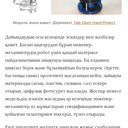
Модель және макет. Дереккөзі:
Yale Open Hand Project
Дайындаудың осы кезеңінде эскиздер мен жазбалар
қажет. Басып шығарудан бұрын инженер-
механиктердің робот үшін қандай материал
пайдаланатынын анықтауы маңызды. Ең алдымен,
шикізат берік және бұзылмайтын болуы керек. Әдетте,
бастапқы (шикі) прототипті жасағаннан кейін, лайықты
материалды (ағаш, пластик, силикон, саз) ескере
отырып, цифрлық фотосурет жасалады. Жоспар немесе
модельдің эскизін жасаудың әр кезеңінде инженер-
механиктер өз жұмыстарын спецификациямен және
қойылған талаптармен тексеріп, түзеп отырады.
Енді прототипті өндіруге арналған жұмыс сызбаларын