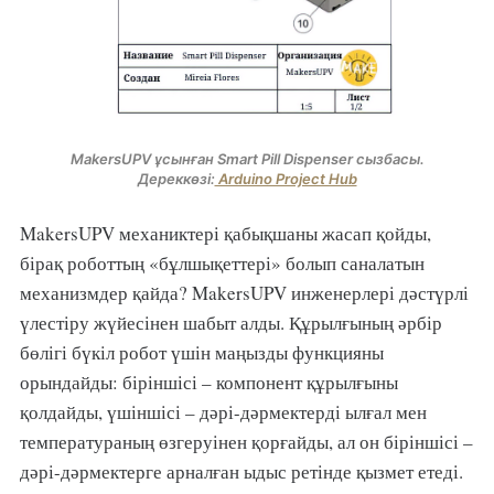
MakersUPV ұсынған Smart Pill Dispenser сызбасы.
Дереккөзі:
Arduino Project Hub
MakersUPV механиктері қабықшаны жасап қойды,
бірақ роботтың «бұлшықеттері» болып саналатын
механизмдер қайда? MakersUPV инженерлері дәстүрлі
үлестіру жүйесінен шабыт алды. Құрылғының әрбір
бөлігі бүкіл робот үшін маңызды функцияны
орындайды: біріншісі – компонент құрылғыны
қолдайды, үшіншісі – дәрі-дәрмектерді ылғал мен
температураның өзгеруінен қорғайды, ал он біріншісі –
дәрі-дәрмектерге арналған ыдыс ретінде қызмет етеді.