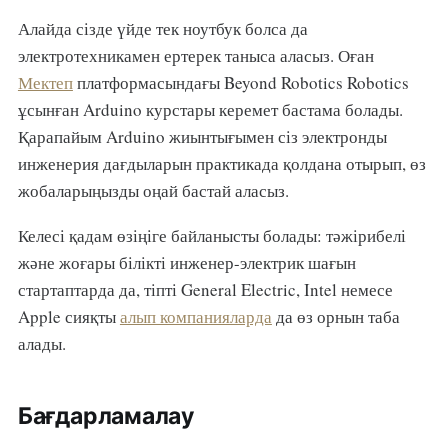
Алайда сізде үйде тек ноутбук болса да
электротехникамен ертерек таныса аласыз. Оған
Мектеп
платформасындағы Beyond Robotics Robotics
ұсынған Arduino курстары керемет бастама болады.
Қарапайым Arduino жиынтығымен сіз электронды
инженерия дағдыларын практикада қолдана отырып, өз
жобаларыңызды оңай бастай аласыз.
Келесі қадам өзіңіге байланысты болады: тәжірибелі
және жоғары білікті инженер-электрик шағын
стартаптарда да, тіпті General Electric, Intel немесе
Apple сияқты
алып компанияларда
да өз орнын таба
алады.
Бағдарламалау