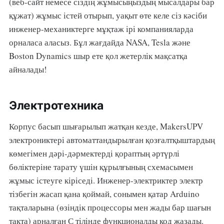
(веб-сайт немесе сіздің жұмысыңыздың мысалдары бар
құжат) жұмыс істей отырып, уақыт өте келе сіз кәсіби
инженер-механиктерге мұқтаж ірі компанияларда
орналаса аласыз. Бұл жағдайда NASA, Tesla және
Boston Dynamics шыр ете қол жетерлік мақсатқа
айналады!
Электротехника
Корпус басып шығарылып жатқан кезде, MakersUPV
электрониктері автоматтандырылған қозғалтқыштардың
көмегімен дәрі-дәрмектерді қораптың әртүрлі
бөліктеріне тарату үшін құрылғының схемасымен
жұмыс істеуге кіріседі. Инженер-электриктер электр
тізбегін жасап қана қоймай, сонымен қатар Arduino
тақталарына (өзіндік процессоры мен жады бар шағын
тақта) арналған С тілінде функционалды код жазады.