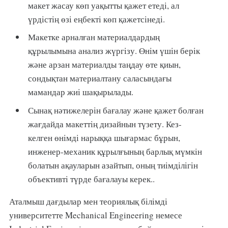
макет жасау көп уақытты қажет етеді, ал
үрдістің өзі еңбекті көп қажетсінеді.
Макетке арналған материалдардың
құрылымына анализ жүргізу. Өнім үшін берік
және арзан материалды таңдау өте қиын,
сондықтан материалтану саласындағы
мамандар жиі шақырылады.
Сынақ нәтижелерін бағалау және қажет болған
жағдайда макеттің дизайнын түзету. Кез-
келген өнімді нарыққа шығармас бұрын,
инженер-механик құрылғының барлық мүмкін
болатын ақауларын азайтып, оның тиімділігін
объективті түрде бағалауы керек..
Аталмыш дағдылар мен теориялық білімді
университетте Mechanical Engineering немесе