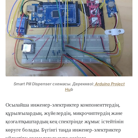
Smart Pill Dispenser схемасы. Дереккөзі:
Arduino Project
Hu
b
Осылайша инженер-электриктер компоненттердің,
құрылғылардың, жүйелердің, микрочиптердің және
қозғалтқыштардың кең спектрінде жұмыс істейтінін
көруге болады. Бүгінгі таңда инженер-электриктер
үйлестіру схемаларын құру кезінде