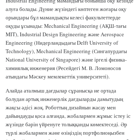
Industrial Engineering мамандығы бойынша оқу кезінде
алуға болады. Дүние жүзіндегі көптеген жоғары оқу
орындары бұл мамандықты келесі факультеттерде
оқуды ұсынады: Mechanical Engineering (АҚШ-тағы
MIT), Industrial Design Engineering және Aerospace
Engineering (Нидерландыдағы Delft University of
Technology), Mechanical Engineering (Сингапурдағы
National University of Singapore) және іргелі физика-
химиялық инженерия (Ресейдегі М. В. Ломоносов
атындағы Мәскеу мемлекеттік университеті).
Алайда аталмыш дағдылар сұранысқа ие ортада
болудан артық инженерлік дағдыларды дамытудың
жақсы әдісі жоқ. Роботтың дизайнын жасау мен
дайындауды қоса алғанда, жобалармен жұмыс істеу іс
жүзінде бәрін үйренуге толыққанды көмектеседі. Әр
түрлі жобалармен және өзіңіздің портфолиоңызбен