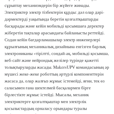
сұрыптау механизмдерін бір жүйеге жинады.
Электриктер электр тізбектерін құрды: дәл олар дәрі-
дәрмектерді уақытында беретін қозғалтқыштарды
басқарады және кейін мобильді қосымшаға деректер
жіберетін тақталар арасындағы байланысты реттейді.
Содан кейін бағдарламашылар электр инженерлері
құрылғының механикалық дизайнына енгізген барлық
электрониканы «тірілтті, сондай-ақ, мобильді қосымша,
веб-сайт және нейрондық желілер түрінде қажетті
толықтыруларды жасады. MakersUPV командасының әр
мүшесі жеке-жеке роботтың әртүрлі компоненттерін
жасаса да, олар жалғыз жұмыс істемейді, яғни, тек өз
саласымен ғана шектелмей басқалармен бірге
бірлестікте жұмыс істейді. Мысалы, механик
электриктерге қозғалтқыштар мен электрлік
қосылыстардың орналасу орындары туралы