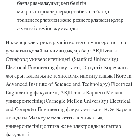
бағдарламалаудың көп бөлігін
микроконтроллерлердің тізбектегі басқа
транзисторлармен және резисторлармен қатар
жұмыс істеуіне жұмсайды
Инженер-электриктер үшін көптеген университеттер
ұсынатын қолайлы мамандықтар бар: АҚШ-тағы
Стэнфорд университетіндегі (Stanford University)
Electrical Engineering факультеті, Оңтүстік Кореядағы
жоғары ғылым және технология институтының (Korean
Advanced Institute of Science and Technology) Electrical
Engineering факультеті, АҚШ-тағы Карнеги Меллон
университетінің (Carnegie Mellon University) Electrical
and Computer Engineering факультеті және Н. Э. Бауман
атындағы Мәскеу мемлекеттік техникалық
университетінің оптика және электронды аспаптар
факультеті.