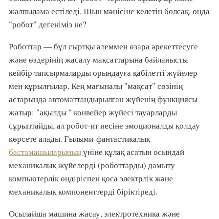
жалпылама естіледі. Шын мәнісіне келетін болсақ, онда
"робот" дегеніміз не?
Роботтар — бұл сыртқы әлеммен өзара әрекеттесуге
және өздерінің жасалу мақсаттарына байланысты
кейбір тапсырмаларды орындауға қабілетті жүйелер
мен құрылғылар. Кең мағыналы "мақсат" сөзінің
астарында автоматтандырылған жүйенің функциясы
жатыр: "ақылды " конвейер жүйесі тауарларды
сұрыптайды, ал робот-ит иесіне эмоционалды қолдау
көрсете алады. Ғылыми-фантастикалық
бастамашыларының
үніне құлақ асатын осындай
механикалық жүйелерді (роботтарды) дамыту
компьютерлік өндіріспен қоса электрлік және
механикалық компоненттерді біріктіреді.
Осылайша машина жасау, электротехника және