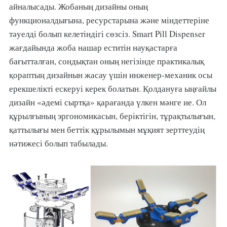
айналысады. Жобаның дизайны оның
функционалдығына, ресурстарына және міндеттеріне
тәуелді болып келетіндігі сөзсіз. Smart Pill Dispenser
жағдайында жоба нашар еститін науқастарға
бағытталған, сондықтан оның негізінде практикалық
қораптың дизайнын жасау үшін инженер-механик осы
ерекшелікті ескеруі керек болатын. Қолдануға ыңғайлы
дизайн «әдемі сыртқа» қарағанда үлкен мәнге ие. Ол
құрылғының эргономикасын, беріктігін, тұрақтылығын,
қаттылығы мен беттік құрылымын мұқият зерттеудің
нәтижесі болып табылады.