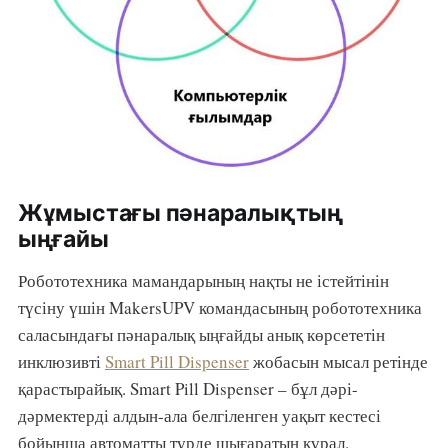
Жұмыстағы пәнаралықтың
ыңғайы
Робототехника мамандарының нақты не істейтінін
түсіну үшін MakersUPV командасының робототехника
саласындағы пәнаралық ыңғайды анық көрсететін
инклюзивті
Smart Pill Dispenser
жобасын мысал ретінде
қарастырайық. Smart Pill Dispenser – бұл дәрі-
дәрмектерді алдын-ала белгіленген уақыт кестесі
бойынша автоматты түрде шығаратын құрал.