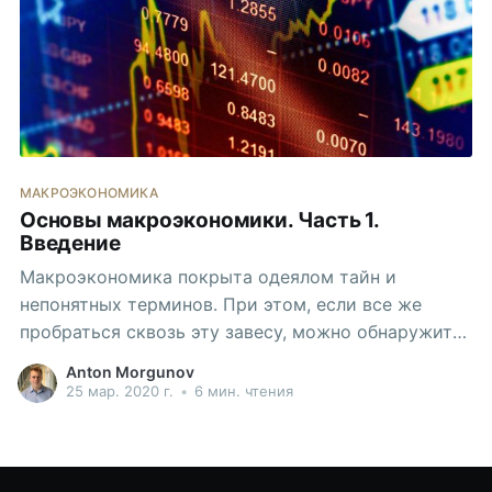
МАКРОЭКОНОМИКА
Основы макроэкономики. Часть 1.
Введение
Макроэкономика покрыта одеялом тайн и
непонятных терминов. При этом, если все же
пробраться сквозь эту завесу, можно обнаружить,
что экономику можно описывать довольно
Anton Morgunov
понятными математическими моделями.
25 мар. 2020 г.
•
6 мин. чтения