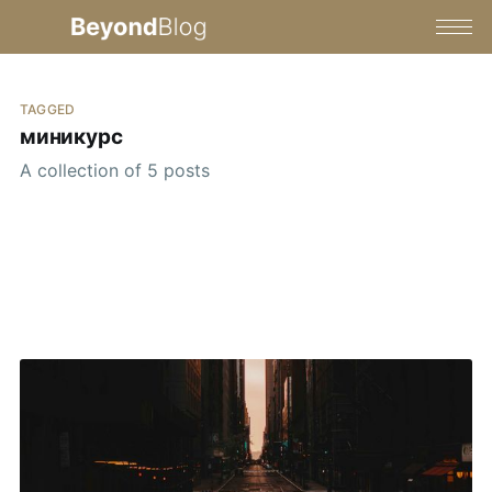
TAGGED
миникурс
A collection of 5 posts