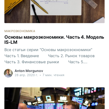
МАКРОЭКОНОМИКА
Основы макроэкономики. Часть 4. Модель
IS-LM
Все статьи серии "Основы макроэокномики"
Часть 1. Введение Часть 2. Рынок товаров
Часть 3. Финансовые рынки Часть 5.
Расширяем модель IS-LM Модель IS-LM соединяет
Anton Morgunov
вместе рынки товаров (IS) и финансов (LM).
28 апр. 2020 г.
•
7 мин. чтения
Вспомним, к чему мы пришли в предыдущих
частях. Во-первых, уравнение IS (IS relation): \[Y =
C(Y-T) + \bar{I} + G\