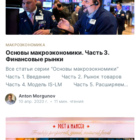
МАКРОЭКОНОМИКА
Основы макроэкономики. Часть 3.
Финансовые рынки
Все статьи серии "Основы макроэокномики"
Часть 1. Введение Часть 2. Рынок товаров
Часть 4. Модель IS-LM Часть 5. Расширяем
модель IS-LM Финансовые рынки пугают людей.
Anton Morgunov
Они представляют из себя непонятный винегрет из
10 апр. 2020 г.
•
11 мин. чтения
самых разных институтов: банки, фонды взаимных
инвестиций (mutual funds), фонды денежных
рынков, инвестиционные фонды, hedge funds (у
этого