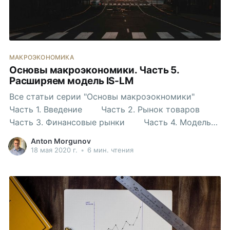
МАКРОЭКОНОМИКА
Основы макроэкономики. Часть 5.
Расширяем модель IS-LM
Все статьи серии "Основы макроэокномики"
Часть 1. Введение Часть 2. Рынок товаров
Часть 3. Финансовые рынки Часть 4. Модель
IS-LM Сегодня мы дополним нашу модель, а
Anton Morgunov
именно ее LM-составляющую. Номинальная и
18 мая 2020 г.
•
6 мин. чтения
истинная процентные ставки В первую очередь,
нам нужно перейти от обсуждения номинальных
процентных ставок к истинным. Допустим, вы
хотите